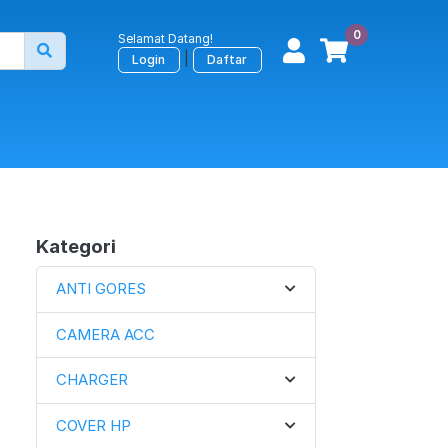
0
Selamat Datang!
|
Login
Daftar
Kategori
ANTI GORES
CAMERA ACC
CHARGER
COVER HP