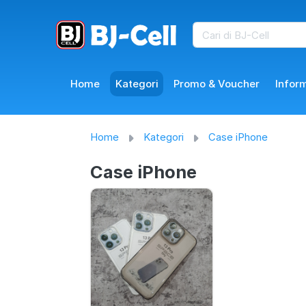
Home
Kategori
Promo & Voucher
Infor
Home
Kategori
Case iPhone
Case iPhone